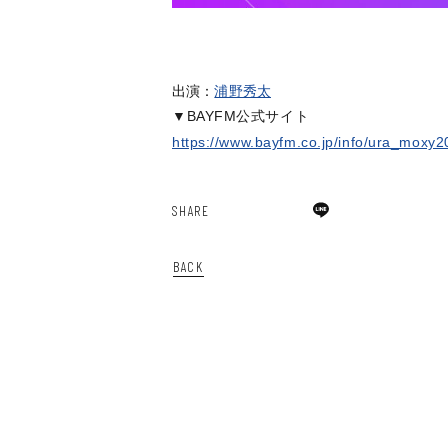
出演：
浦野秀太
▼BAYFM公式サイト
https://www.bayfm.co.jp/info/ura_moxy
SHARE
BACK