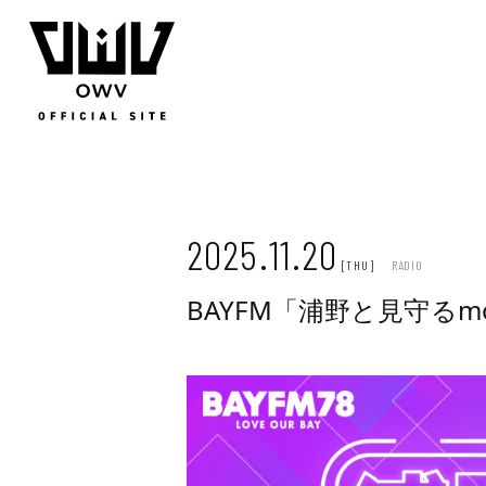
JOIN
LOGIN
Q&A
MOVIE
PHOTO
WEB RADIO
MEMBER DIARY
STAFF BLOG
WALLPAP
2025.11.20
[THU]
RADIO
BAYFM「浦野と見守るmox