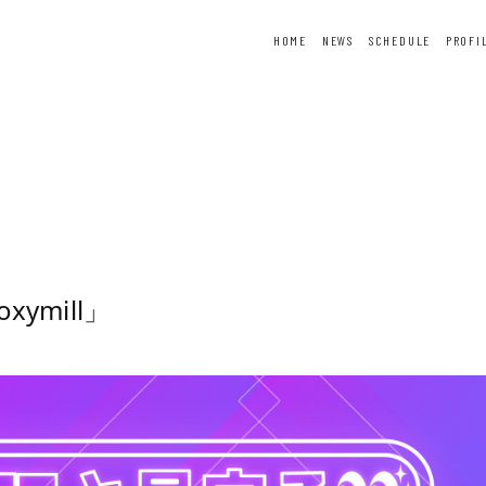
HOME
NEWS
SCHEDULE
PROFI
ER
FORTUNE
SPECIAL
ymill」