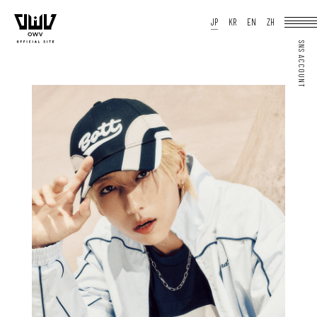
HOME
JP
KR
EN
ZH
NEWS
SCHEDULE
PROFILE
DISCOGRAPHY
VIDEO
ARCHIVES
OFFICIAL STORE
JP
KR
EN
ZH
JOIN
LOGIN
Q&A
MOVIE
PHOTO
WEB RADIO
MEMBER DIARY
STAFF BLOG
WALLPAPER
FORTUNE
SPECIAL