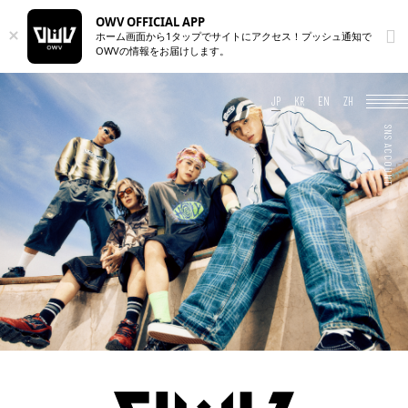
NEWS
OWV OFFICIAL APP
SCHEDULE
ホーム画面から1タップでサイトにアクセス！プッシュ通知で
PROFILE
OWVの情報をお届けします。
DISCOGRAPHY
VIDEO
ARCHIVES
OFFICIAL STORE
JP
KR
EN
ZH
JP
KR
EN
ZH
JOIN
LOGIN
Q&A
MOVIE
PHOTO
WEB RADIO
MEMBER DIARY
STAFF BLOG
WALLPAPER
FORTUNE
SPECIAL