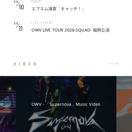
RADIO
08
10
エフエム滋賀「キャッチ！」
LIVE／EVENT
08
11
OWV LIVE TOUR 2026-SQUAD- 福岡公演
VIDEO
eo
OWV - 「Supernova」Music Video