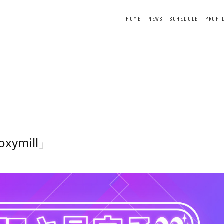
HOME
NEWS
SCHEDULE
PROFI
ER
FORTUNE
SPECIAL
ymill」