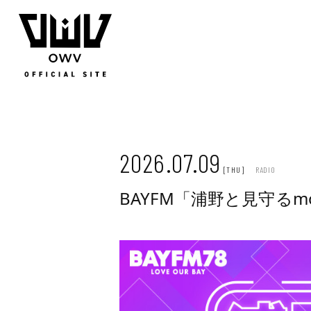
JOIN
LOGIN
Q&A
MOVIE
PHOTO
WEB RADIO
MEMBER DIARY
STAFF BLOG
WALLPAP
2026.07.09
[THU]
RADIO
BAYFM「浦野と見守るmox