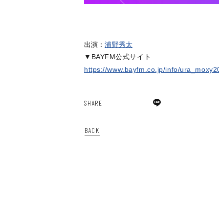
出演：
浦野秀太
▼BAYFM公式サイト
https://www.bayfm.co.jp/info/ura_moxy
SHARE
BACK