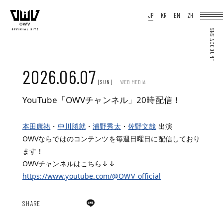
HOME
JP
KR
EN
ZH
NEWS
SCHEDULE
PROFILE
DISCOGRAPHY
VIDEO
ARCHIVES
OFFICIAL STORE
JP
KR
EN
ZH
2026.06.07
[SUN]
WEB MEDIA
YouTube「OWVチャンネル」20時配信！
本田康祐
・
中川勝就
・
浦野秀太
・
佐野文哉
出演
JOIN
LOGIN
Q&A
OWVならではのコンテンツを毎週日曜日に配信しており
MOVIE
ます！
PHOTO
WEB RADIO
OWVチャンネルはこちら↓↓
MEMBER DIARY
STAFF BLOG
https://www.youtube.com/@OWV_official
WALLPAPER
FORTUNE
SPECIAL
SHARE