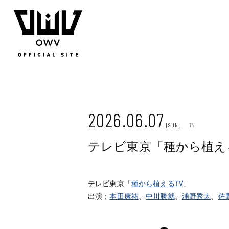
JOIN
LOGIN
Q&A
MOVIE
PHOTO
WEB RADIO
MEMBER DIARY
STAFF BLOG
WALLPAP
2026.06.07
[SUN]
TV
テレビ東京「種から植え
テレビ東京「
種から植えるTV
」
出演；
本田康祐
、
中川勝就
、
浦野秀太
、
佐