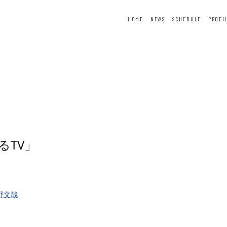
HOME
NEWS
SCHEDULE
PROFI
ER
FORTUNE
SPECIAL
るTV」
野文哉