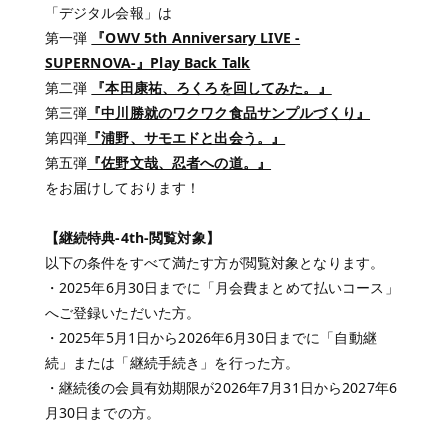
「デジタル会報」は
第一弾
『OWV 5th Anniversary LIVE -
SUPERNOVA-』Play Back Talk
第二弾
『本田康祐、ろくろを回してみた。』
第三弾
『中川勝就のワクワク食品サンプルづくり』
第四弾
『
浦野、サモエドと出会う。
』
第五弾
『佐野文哉、忍者への道。』
をお届けしております！
【継続特典-4th-閲覧対象】
以下の条件をすべて満たす方が閲覧対象となります。
・2025年6月30日までに「月会費まとめて払いコース」
へご登録いただいた方。
・2025年5月1日から2026年6月30日までに「自動継
続」または「継続手続き」を行った方。
・継続後の会員有効期限が2026年7月31日から2027年6
月30日までの方。