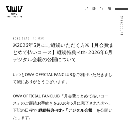
HOME
JP
KR
EN
ZH
NEWS
SCHEDULE
PROFILE
DISCOGRAPHY
VIDEO
ARCHIVES
OFFICIAL STORE
JP
KR
EN
ZH
2026.05.16
FC NEWS
※2026年5月にご継続いただく方※【月会費ま
とめて払いコース】継続特典-4th- 2026年6月
デジタル会報の公開について
いつもOWV OFFICIAL FANCLUBをご利用いただきまし
JOIN
LOGIN
Q&A
て誠にありがとうございます。
MOVIE
PHOTO
WEB RADIO
MEMBER DIARY
OWV OFFICIAL FANCLUB「月会費まとめて払いコー
STAFF BLOG
ス」のご継続お手続きを2026年5月に完了された方へ、
WALLPAPER
FORTUNE
下記の日程で
継続特典-4th-「デジタル会報」
を公開い
SPECIAL
たします。