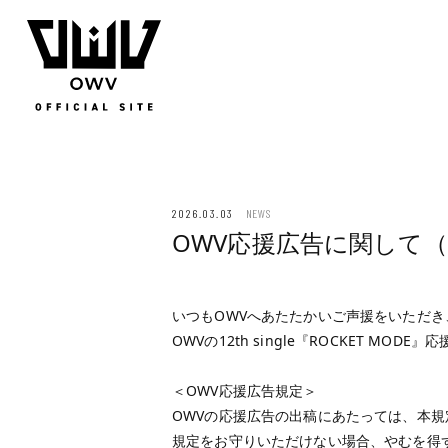
JOIN
LOGIN
Q&A
MOVIE
PHOTO
WEB RADIO
MEMBER DIARY
STAFF BLOG
WALLPAP
2026.03.03
NEWS
OWV応援広告に関して（
いつもOWVへあたたかいご声援をいただ
OWVの12th single『ROCKET M
＜OWV応援広告規定＞
OWVの応援広告の出稿にあたっては、本
規定をお守りいただけない場合、やむを得