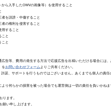
トから入手したOWVの画像等）を使用すること
と
三者を誹謗・中傷すること
三者の権利を侵害すること
使用すること
ること
うこと
通広告等、費用の発生する方法で応援広告を出稿いただける場合には、
）を
お問い合わせフォーム
よりご共有ください。
、許諾、サポートを行うものではございません。あくまでも個人の責任
により何らかの損害を被った場合でも運営側は一切の責任を負いかねま
おります。
くお願い申し上げます。