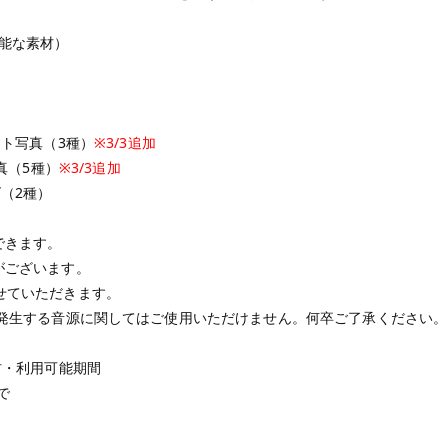
能な素材）
ャケット写真（3種）
※3/3追加
P写真（5種）
※3/3追加
ロゴ（2種）
できます。
がございます。
せていただきます。
が発生する音源に関してはご使用いただけません。何卒ご了承ください。
援素材・利用可能期間
まで