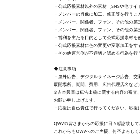
・公式応援素材以外の素材（SNSや他サイ
・メンバーの肖像に加工、修正等を行うこ
・メンバー、関係者、ファン、その他の第
・メンバー、関係者、ファン、その他の第
・営利を主たる目的として公式応援素材を
・公式応援素材に色の変更や変形加工をす
・その他運営側が不適切と認める行為を行
◆注意事項
・屋外広告、デジタルサイネージ広告、交
展開場所、期間、費用、広告代理店名など
※吉本興業は広告出稿に関する内容の審査
お願い申し上げます。
・応援は自己責任で行ってください。応援
QWVの皆さまからの応援に日々感謝致して
これからもOWVへのご声援、何卒よろし