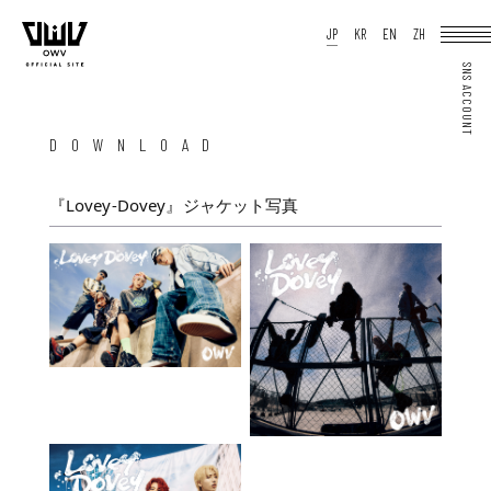
HOME
JP
KR
EN
ZH
NEWS
SCHEDULE
PROFILE
DISCOGRAPHY
VIDEO
ARCHIVES
OFFICIAL STORE
JP
KR
EN
ZH
DOWNLOAD
『Lovey-Dovey』ジャケット写真
JOIN
LOGIN
Q&A
MOVIE
PHOTO
WEB RADIO
MEMBER DIARY
STAFF BLOG
WALLPAPER
FORTUNE
SPECIAL