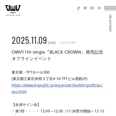
HOME
JP
KR
EN
ZH
NEWS
SCHEDULE
PROFILE
DISCOGRAPHY
VIDEO
ARCHIVES
OFFICIAL STORE
JP
KR
EN
ZH
2025.11.09
[SUN]
LIVE／EVENT
OWV11th single『BLACK CROWN』発売記念
オフラインイベント
JOIN
LOGIN
Q&A
東京都・TFTホール500
MOVIE
(東京都江東区有明３丁目4-10 TFTビル西館2F)
PHOTO
WEB RADIO
https://www.bigsight.jp/organizer/buildings/tft/acc
MEMBER DIARY
STAFF BLOG
ess.html
WALLPAPER
FORTUNE
SPECIAL
【全員サイン会】
・第1部・・・・ 12:00～12:30（11:30受付開始～12:15