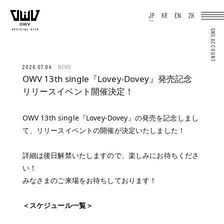
HOME
JP
KR
EN
ZH
NEWS
SCHEDULE
PROFILE
DISCOGRAPHY
VIDEO
ARCHIVES
OFFICIAL STORE
JP
KR
EN
ZH
2026.07.04
NEWS
OWV 13th single『Lovey-Dovey』発売記念
リリースイベント開催決定！
OWV 13th single『Lovey-Dovey』の発売を記念しまし
て、リリースイベントの開催が決定いたしました！
JOIN
LOGIN
Q&A
MOVIE
PHOTO
詳細は後日解禁いたしますので、楽しみにお待ちくださ
WEB RADIO
MEMBER DIARY
い！
STAFF BLOG
みなさまのご来場をお待ちしております！
WALLPAPER
FORTUNE
SPECIAL
＜スケジュール一覧＞