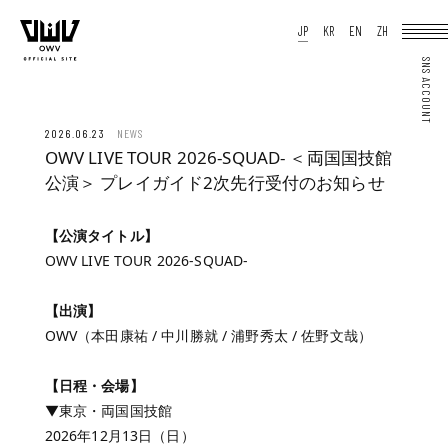
HOME
JP
KR
EN
ZH
NEWS
SCHEDULE
PROFILE
DISCOGRAPHY
VIDEO
ARCHIVES
OFFICIAL STORE
JP
KR
EN
ZH
2026.06.23
NEWS
OWV LIVE TOUR 2026-SQUAD- ＜両国国技館
公演＞ プレイガイド2次先行受付のお知らせ
【公演タイトル】
OWV LIVE TOUR 2026-SQUAD-
JOIN
LOGIN
Q&A
MOVIE
PHOTO
【出演】
WEB RADIO
MEMBER DIARY
OWV（本田康祐 / 中川勝就 / 浦野秀太 / 佐野文哉）
STAFF BLOG
WALLPAPER
FORTUNE
【日程・会場】
SPECIAL
▼東京・両国国技館
2026年12月13日（日）