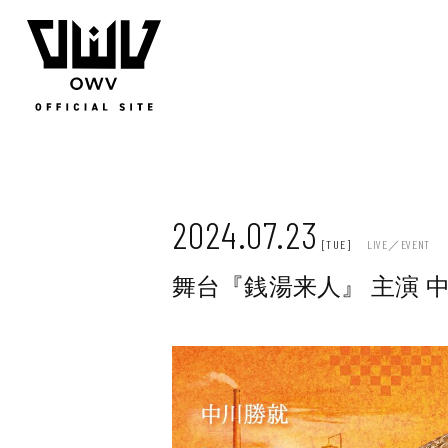
JOIN
LOGIN
Q&A
MOVIE
PHOTO
WEB RADIO
MEMBER DIARY
STAFF BLOG
WALLPAP
2024.07.23
[TUE]
LIVE／EVENT
舞台『銭湯来人』 主演 