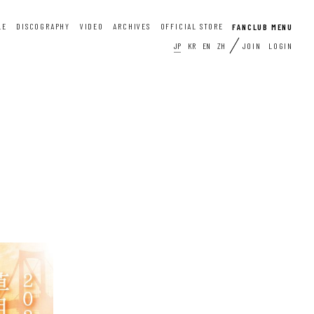
LE
DISCOGRAPHY
VIDEO
ARCHIVES
OFFICIAL STORE
JP
KR
EN
ZH
JOIN
LOGIN