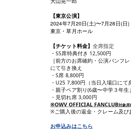
⼤⼭晃⼀郎
【東京公演】
2024年7⽉20⽇(⼟)〜7⽉28⽇(⽇)
東京・
草⽉ホール
【チケット料⾦】
全席指定
・SS席特典付き 12,500円
［前方のお席確約・公演パンフレッ
にて引き換え
・S席 8,800円
・U25 7,800円（当日入場口に
・親⼦ペア割り(6歳〜中学３年⽣まで
・⾒切れ席 3,000円
※OWV OFFICIAL FANCLUB
対象席
※ご購⼊後の返⾦・クレーム及び
お申込みはこちら