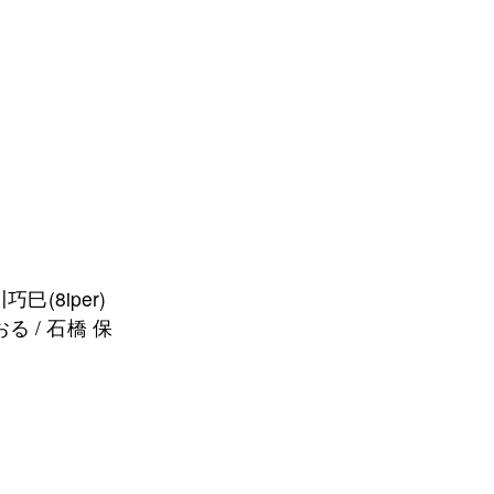
巧⺒(8iper)
る / ⽯橋 保