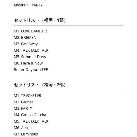
encore1：PARTY
セットリスト（福岡・1部）
M1. LOVE BANDITZ
M2. BREMEN
M3. Get Away
M4. TALK TALK TALK
M5. Summer Days
M6. Here & Now
Better Day with TEE
セットリスト（福岡・2部）
M1. TRVCKSTVR
M2. Gamer
M3. PARTY
M4. Gonna Getcha
M5. TALK TALK TALK
M6. Alright
M7. Luminous