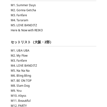
M1. Summer Days
M2. Gonna Getcha
M3. Fanfare
M4. Tararam
M5. LOVE BANDITZ
Here & Now with REIKO
セットリスト（大阪・2部）
M1. UBA UBA
M2. My Flow
M3. Fanfare
M4. LOVE BANDITZ
M5. Na Na Na
M6. Bling Bling
M7. BE ON TOP
M8. Slam Dog
M9. You
M10. Abyss
M11. Beautiful
M12. PARTY