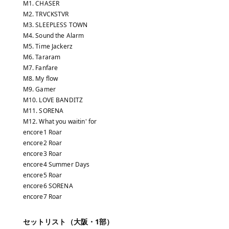
M1. CHASER
M2. TRVCKSTVR
M3. SLEEPLESS TOWN
M4. Sound the Alarm
M5. Time Jackerz
M6. Tararam
M7. Fanfare
M8. My flow
M9. Gamer
M10. LOVE BANDITZ
M11. SORENA
M12. What you waitin' for
encore1 Roar
encore2 Roar
encore3 Roar
encore4 Summer Days
encore5 Roar
encore6 SORENA
encore7 Roar
セットリスト（大阪・1部）