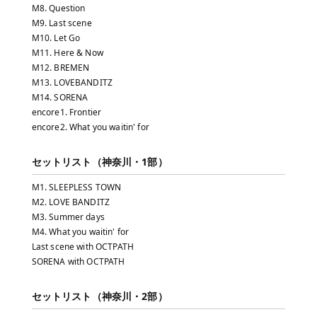
M8. Question
M9. Last scene
M10. Let Go
M11. Here & Now
M12. BREMEN
M13. LOVEBANDITZ
M14. SORENA
encore1. Frontier
encore2. What you waitin' for
セットリスト（神奈川・1部）
M1. SLEEPLESS TOWN
M2. LOVE BANDITZ
M3. Summer days
M4. What you waitin' for
Last scene with OCTPATH
SORENA with OCTPATH
セットリスト（神奈川・2部）