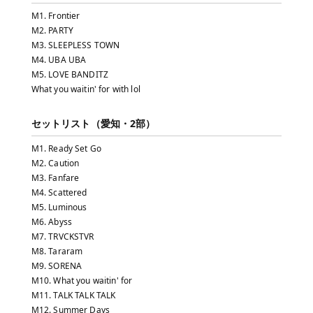
M1. Frontier
M2. PARTY
M3. SLEEPLESS TOWN
M4. UBA UBA
M5. LOVE BANDITZ
What you waitin' for with lol
セットリスト（愛知・2部）
M1. Ready Set Go
M2. Caution
M3. Fanfare
M4. Scattered
M5. Luminous
M6. Abyss
M7. TRVCKSTVR
M8. Tararam
M9. SORENA
M10. What you waitin' for
M11. TALK TALK TALK
M12. Summer Days