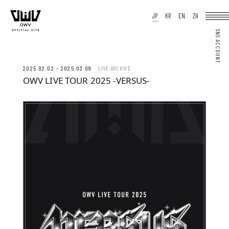
HOME
JP
KR
EN
ZH
NEWS
SCHEDULE
PROFILE
DISCOGRAPHY
VIDEO
ARCHIVES
OFFICIAL STORE
JP
KR
EN
ZH
2025.02.02 - 2025.03.09
LIVE ARCHIVE
OWV LIVE TOUR 2025 -VERSUS-
JOIN
LOGIN
Q&A
MOVIE
PHOTO
WEB RADIO
MEMBER DIARY
STAFF BLOG
WALLPAPER
FORTUNE
SPECIAL