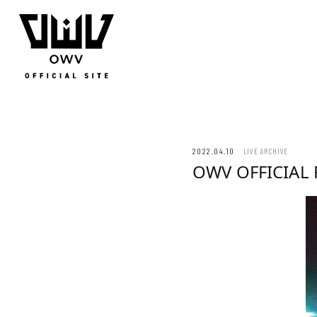
JOIN
LOGIN
Q&A
MOVIE
PHOTO
WEB RADIO
MEMBER DIARY
STAFF BLOG
WALLPAP
2022.04.10
LIVE ARCHIVE
OWV OFFICIAL