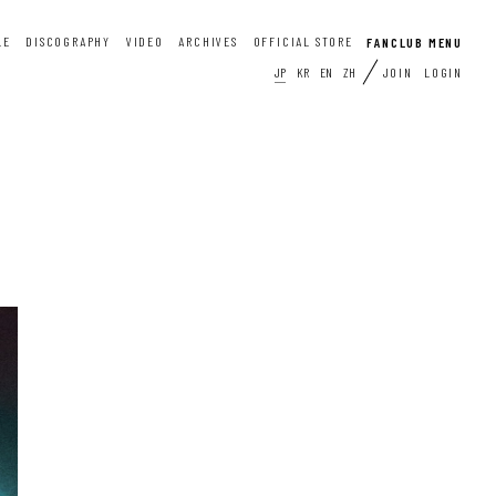
LE
DISCOGRAPHY
VIDEO
ARCHIVES
OFFICIAL STORE
JP
KR
EN
ZH
JOIN
LOGIN