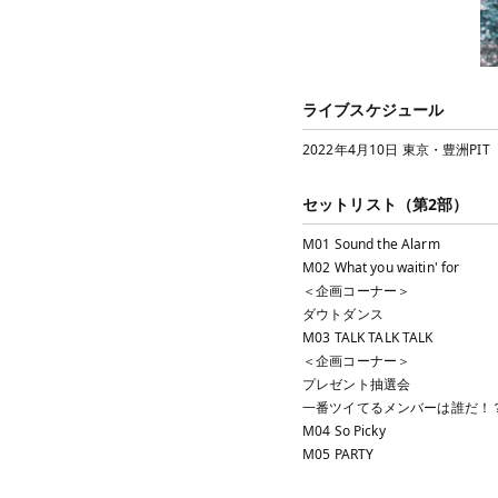
ライブスケジュール
2022年4月10日 東京・豊洲PIT
セットリスト（第2部）
M01 Sound the Alarm
M02 What you waitin' for
＜企画コーナー＞
ダウトダンス
M03 TALK TALK TALK
＜企画コーナー＞
プレゼント抽選会
一番ツイてるメンバーは誰だ！
M04 So Picky
M05 PARTY